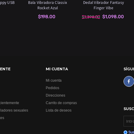
appy USB
Bala Vibradora Classix
Dedal Vibrador Fantasy
Rocket Azul
Finger Vibe
$198.00
$1,098.00
$1,398.00
IENTE
MI CUENTA
SÍGU
Mi cuenta
Pedidos
Direcciones
ecientemente
Carrito de compras
SUSC
ladores sexuales
Lista de deseos
tes
Sus