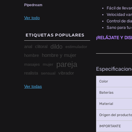
Pipedream
Fácil de lleva
Velocidad var
Ver todo
Control de dia
Sano para tu 
ETIQUETAS POPULARES
¡RELÁJATE Y DIS
dildo
anal
clitoral
estimulador
hombre y mujer
hombre
pareja
masajes
mujer
Especificacion
realista
vibrador
sensual
Color
Ver todas
Baterías
Material
Origen del product
IMPORTANTE