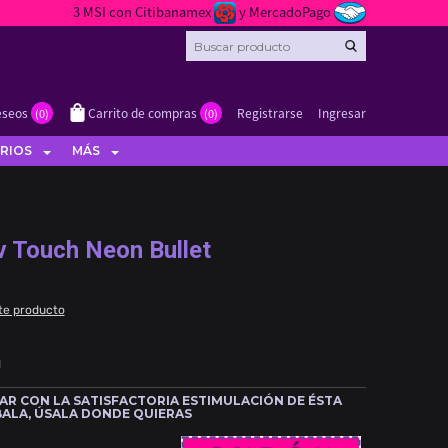
3 MSI con Citibanamex
y MercadoPago
eseos
Carrito de compras
Registrarse
Ingresar
(0)
(0)
RIOS
MÁS
 Touch Neon Bullet
te producto
1
VAR CON LA SATISFACTORIA ESTIMULACIÓN DE ÉSTA
ALA, ÚSALA DONDE QUIERAS