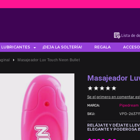
Lista de d
LUBRICANTES
¡DEJA LA SOLTERÍA!
REGALA
ACCESO
Vaginal
Masajeador Luv Touch Neon Bullet
Masajeador Luv
Se el primero en comentar es
Pipedream
MARCA:
VPD-26371
SKU:
RELÁJATE Y DÉJATE LLE
ELEGANTE Y PODEROSA B