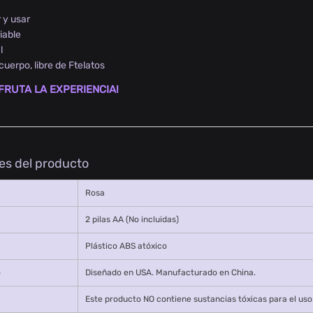
r y usar
iable
l
cuerpo, libre de Ftelatos
FRUTA LA EXPERIENCIA!
es del producto
Rosa
2 pilas AA (No incluidas)
Plástico ABS atóxico
o
Diseñado en USA. Manufacturado en China.
Este producto NO contiene sustancias tóxicas para el us