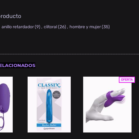
producto
,
anillo retardador
(9)
,
clitoral
(26)
,
hombre y mujer
(35)
ELACIONADOS
OFERTA