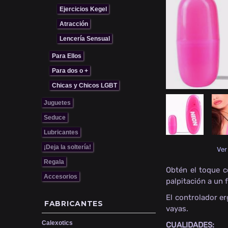
Ejercicios Kegel
Atracción
Lencería Sensual
Para Ellos
Para dos o +
Chicas y Chicos LGBT
Juguetes
Seduce
Lubricantes
¡Deja la soltería!
Ver
Regala
Obtén el toque c
Accesorios
palpitación a un f
El controlador e
FABRICANTES
vayas.
Calexotics
CUALIDADES: