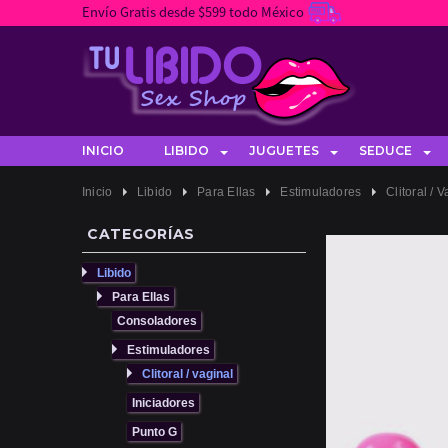
Envío Gratis desde $599 todo México
INICIO
LIBIDO
JUGUETES
SEDUCE
Inicio
Libido
Para Ellas
Estimuladores
Clitoral / 
CATEGORÍAS
Libido
Para Ellas
Consoladores
Estimuladores
Clitoral / vaginal
Iniciadores
Punto G